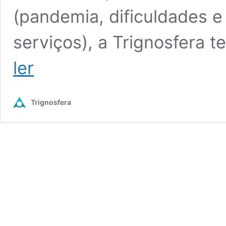
(pandemia, dificuldades 
serviços), a Trignosfera 
Actualização
ler
Extraordinária
do
Pricing
Trignosfera
da
Trignosfera
2022.1