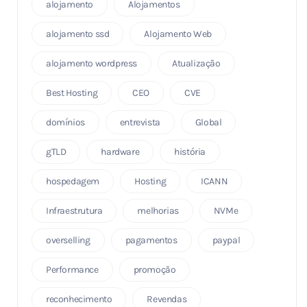
alojamento
Alojamentos
alojamento ssd
Alojamento Web
alojamento wordpress
Atualização
Best Hosting
CEO
CVE
domínios
entrevista
Global
gTLD
hardware
história
hospedagem
Hosting
ICANN
Infraestrutura
melhorias
NVMe
overselling
pagamentos
paypal
Performance
promoção
reconhecimento
Revendas