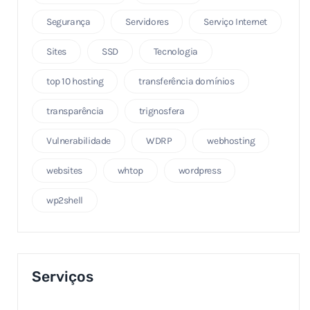
Segurança
Servidores
Serviço Internet
Sites
SSD
Tecnologia
top 10 hosting
transferência domínios
transparência
trignosfera
Vulnerabilidade
WDRP
webhosting
websites
whtop
wordpress
wp2shell
Serviços