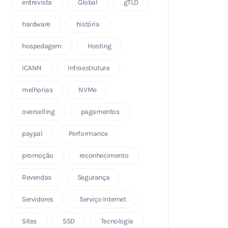
entrevista
Global
gTLD
hardware
história
hospedagem
Hosting
ICANN
Infraestrutura
melhorias
NVMe
overselling
pagamentos
paypal
Performance
promoção
reconhecimento
Revendas
Segurança
Servidores
Serviço Internet
Sites
SSD
Tecnologia