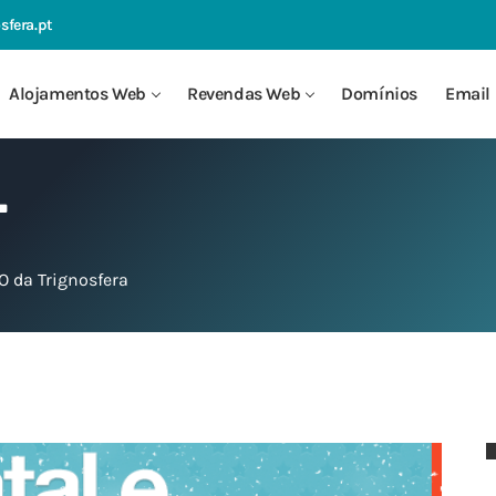
sfera.pt
Alojamentos Web
Revendas Web
Domínios
Email 
L
 da Trignosfera