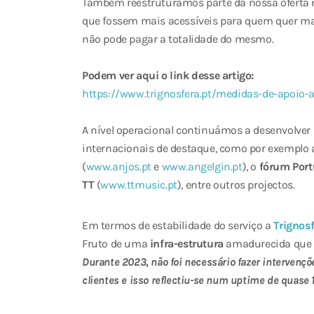
Também reestruturamos parte da nossa oferta 
que fossem mais acessíveis para quem quer man
não pode pagar a totalidade do mesmo.
Podem ver aqui o link desse artigo:
https://www.trignosfera.pt/medidas-de-apoio-a
A nível operacional continuámos a desenvolver p
internacionais de destaque, como por exemplo
(
www.anjos.pt
e
www.angelgin.pt
), o
fórum Port
TT
(
www.ttmusic.pt
), entre outros projectos.
Em termos de estabilidade do serviço a
Trignos
Fruto de uma
infra-estrutura
amadurecida que 
Durante 2023, não foi necessário fazer intervenç
clientes e isso reflectiu-se num uptime de quase