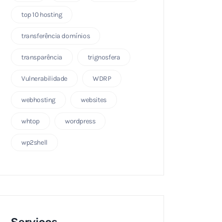
top 10 hosting
transferência domínios
transparência
trignosfera
Vulnerabilidade
WDRP
webhosting
websites
whtop
wordpress
wp2shell