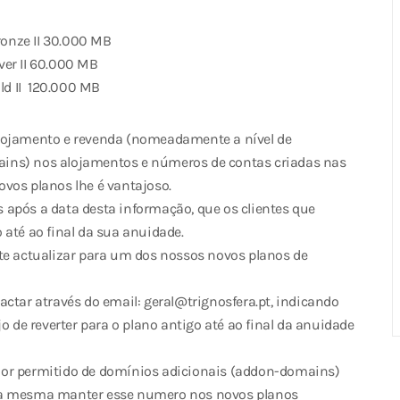
onze II 30.000 MB
ver II 60.000 MB
d II 120.000 MB
alojamento e revenda (nomeadamente a nível de
ins) nos alojamentos e números de contas criadas nas
vos planos lhe é vantajoso.
as após a data desta informação, que os clientes que
 até ao final da sua anuidade.
te actualizar para um dos nossos novos planos de
ctar através do email: geral@trignosfera.pt, indicando
o de reverter para o plano antigo até ao final da anuidade
lor permitido de domínios adicionais (addon-domains)
 na mesma manter esse numero nos novos planos