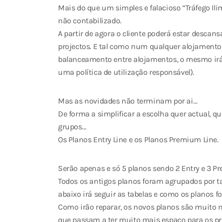
Mais do que um simples e falacioso “Tráfego Ili
não contabilizado.
A partir de agora o cliente poderá estar desca
projectos. E tal como num qualquer alojamento 
balanceamento entre alojamentos, o mesmo irá a
uma política de utilização responsável).
Mas as novidades não terminam por ai…
De forma a simplificar a escolha quer actual, qu
grupos…
Os Planos Entry Line e os Planos Premium Line.
Serão apenas e só 5 planos sendo 2 Entry e 3 P
Todos os antigos planos foram agrupados por ta
abaixo irá seguir as tabelas e como os planos f
Como irão reparar, os novos planos são muito 
que passam a ter muito mais espaço para os proj