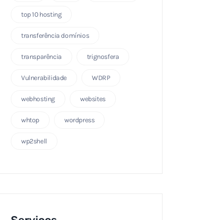
top 10 hosting
transferência domínios
transparência
trignosfera
Vulnerabilidade
WDRP
webhosting
websites
whtop
wordpress
wp2shell