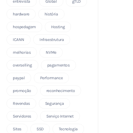
entrevista
Global
gTLD
hardware
história
hospedagem
Hosting
ICANN
Infraestrutura
melhorias
NVMe
overselling
pagamentos
paypal
Performance
promoção
reconhecimento
Revendas
Segurança
Servidores
Serviço Internet
Sites
SSD
Tecnologia