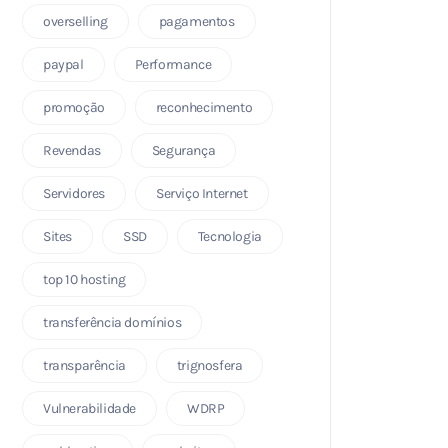
overselling
pagamentos
paypal
Performance
promoção
reconhecimento
Revendas
Segurança
Servidores
Serviço Internet
Sites
SSD
Tecnologia
top 10 hosting
transferência domínios
transparência
trignosfera
Vulnerabilidade
WDRP