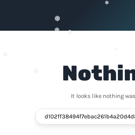
❅
❅
❅
❅
❅
❅
Nothin
❅
❅
❅
It looks like nothing wa