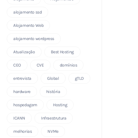
alojamento ssd
Alojamento Web
alojamento wordpress
Atualização
Best Hosting
CEO
CVE
domínios
entrevista
Global
gTLD
hardware
história
hospedagem
Hosting
ICANN
Infraestrutura
melhorias
NVMe