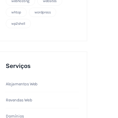
webhosting
websites
whtop
wordpress
wp2shell
Serviços
Alojamentos Web
Revendas Web
Domínios