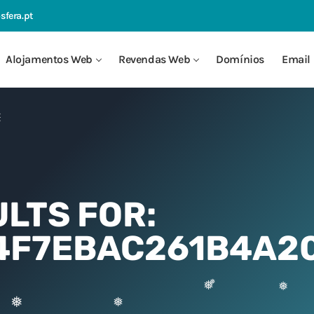
sfera.pt
❅
Alojamentos Web
Revendas Web
Domínios
Email 
❅
LTS FOR:
4F7EBAC261B4A2
❅
❅
❅