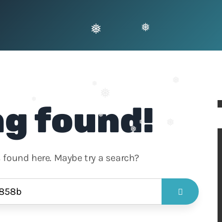
❅
❅
❅
❅
❅
❅
g found!
❅
❅
❅
❅
❅
❅
s found here. Maybe try a search?