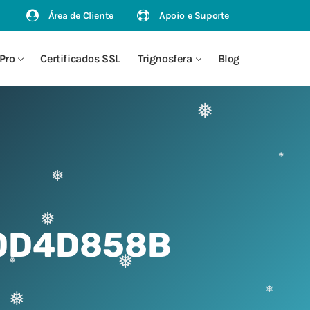
❅
Área de Cliente
Apoio e Suporte
Pro
Certificados SSL
Trignosfera
Blog
❅
❅
❅
❅
0D4D858B
❅
❅
❅