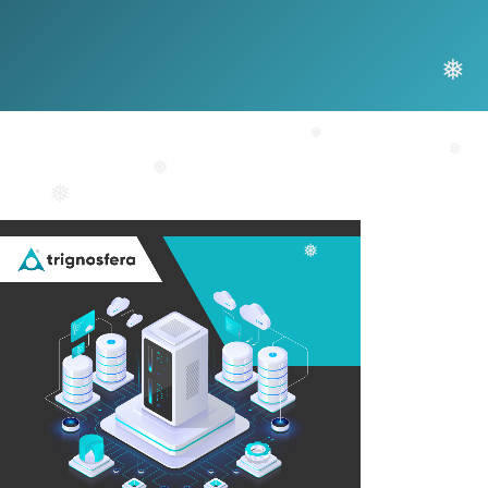
❅
❅
❅
❅
❅
❅
❅
❅