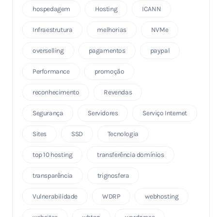
hospedagem
Hosting
ICANN
Infraestrutura
melhorias
NVMe
overselling
pagamentos
paypal
Performance
promoção
reconhecimento
Revendas
Segurança
Servidores
Serviço Internet
Sites
SSD
Tecnologia
top 10 hosting
transferência domínios
transparência
trignosfera
Vulnerabilidade
WDRP
webhosting