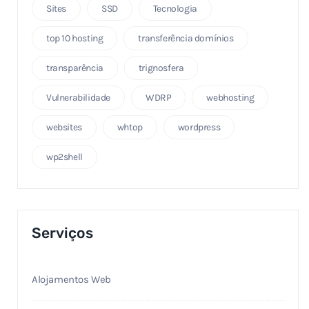
Sites
SSD
Tecnologia
top 10 hosting
transferência domínios
transparência
trignosfera
Vulnerabilidade
WDRP
webhosting
websites
whtop
wordpress
wp2shell
Serviços
Alojamentos Web