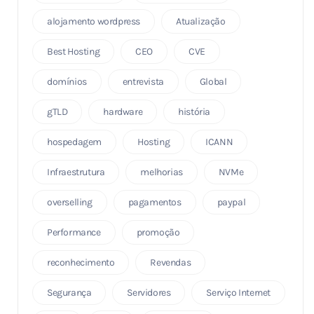
alojamento wordpress
Atualização
Best Hosting
CEO
CVE
domínios
entrevista
Global
gTLD
hardware
história
hospedagem
Hosting
ICANN
Infraestrutura
melhorias
NVMe
overselling
pagamentos
paypal
Performance
promoção
reconhecimento
Revendas
Segurança
Servidores
Serviço Internet