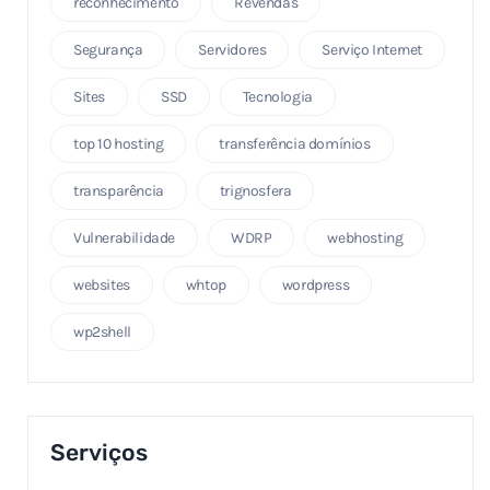
reconhecimento
Revendas
Segurança
Servidores
Serviço Internet
Sites
SSD
Tecnologia
top 10 hosting
transferência domínios
transparência
trignosfera
Vulnerabilidade
WDRP
webhosting
websites
whtop
wordpress
wp2shell
Serviços