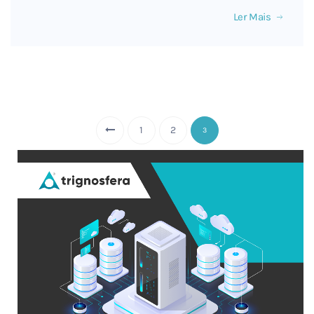
Ler Mais
1
2
3