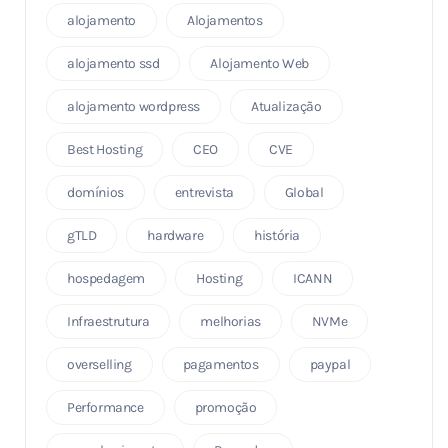
alojamento
Alojamentos
alojamento ssd
Alojamento Web
alojamento wordpress
Atualização
Best Hosting
CEO
CVE
domínios
entrevista
Global
gTLD
hardware
história
hospedagem
Hosting
ICANN
Infraestrutura
melhorias
NVMe
overselling
pagamentos
paypal
Performance
promoção