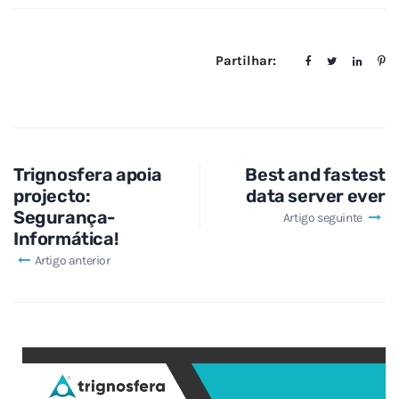
Partilhar:
Trignosfera apoia
Best and fastest
projecto:
data server ever
Segurança-
Artigo seguinte
Informática!
Artigo anterior