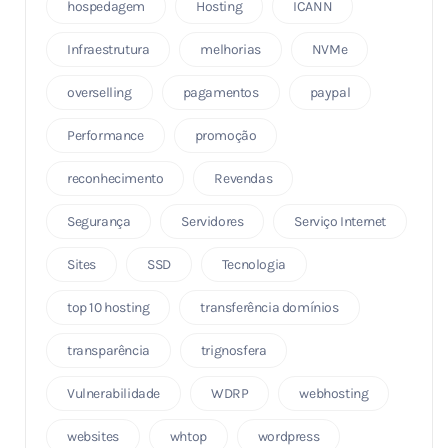
hospedagem
Hosting
ICANN
Infraestrutura
melhorias
NVMe
overselling
pagamentos
paypal
Performance
promoção
reconhecimento
Revendas
Segurança
Servidores
Serviço Internet
Sites
SSD
Tecnologia
top 10 hosting
transferência domínios
transparência
trignosfera
Vulnerabilidade
WDRP
webhosting
websites
whtop
wordpress