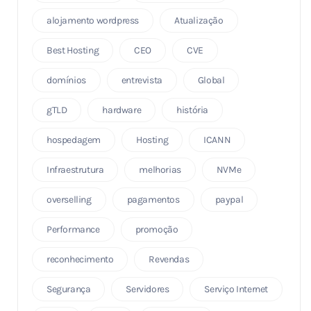
alojamento wordpress
Atualização
Best Hosting
CEO
CVE
domínios
entrevista
Global
gTLD
hardware
história
hospedagem
Hosting
ICANN
Infraestrutura
melhorias
NVMe
overselling
pagamentos
paypal
Performance
promoção
reconhecimento
Revendas
Segurança
Servidores
Serviço Internet