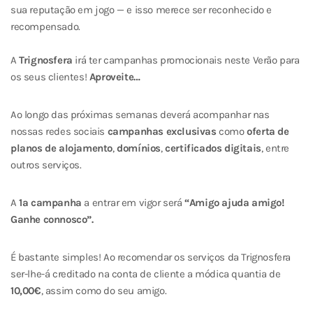
sua reputação em jogo — e isso merece ser reconhecido e
recompensado.
A
Trignosfera
irá ter campanhas promocionais neste Verão para
os seus clientes!
Aproveite…
Ao longo das próximas semanas deverá acompanhar nas
nossas redes sociais
campanhas exclusivas
como
oferta de
planos de alojamento
,
domínios
,
certificados digitais
, entre
outros serviços.
A
1ª campanha
a entrar em vigor será
“Amigo ajuda amigo!
Ganhe connosco”.
É bastante simples! Ao recomendar os serviços da Trignosfera
ser-lhe-á creditado na conta de cliente a módica quantia de
10,00€
, assim como do seu amigo.