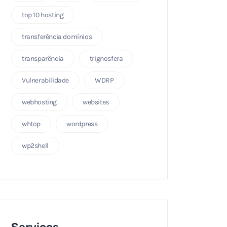
top 10 hosting
transferência domínios
transparência
trignosfera
Vulnerabilidade
WDRP
webhosting
websites
whtop
wordpress
wp2shell