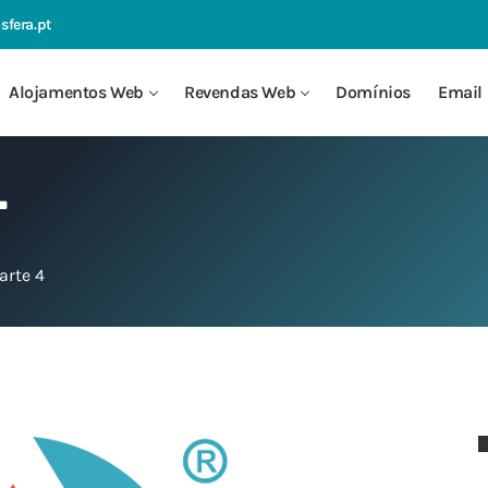
sfera.pt
Alojamentos Web
Revendas Web
Domínios
Email 
L
arte 4