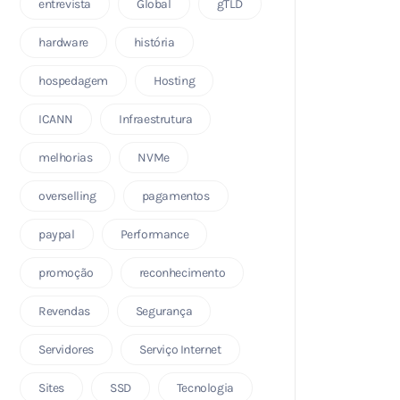
entrevista
Global
gTLD
hardware
história
hospedagem
Hosting
ICANN
Infraestrutura
melhorias
NVMe
overselling
pagamentos
paypal
Performance
promoção
reconhecimento
Revendas
Segurança
Servidores
Serviço Internet
Sites
SSD
Tecnologia