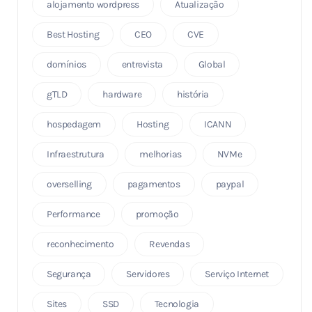
alojamento wordpress
Atualização
Best Hosting
CEO
CVE
domínios
entrevista
Global
gTLD
hardware
história
hospedagem
Hosting
ICANN
Infraestrutura
melhorias
NVMe
overselling
pagamentos
paypal
Performance
promoção
reconhecimento
Revendas
Segurança
Servidores
Serviço Internet
Sites
SSD
Tecnologia