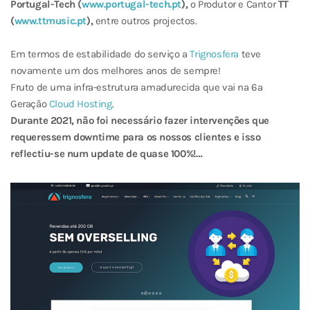
Portugal-Tech (
www.portugal-tech.pt
),
o Produtor e Cantor
TT
(
www.ttmusic.pt
),
entre outros projectos.
Em termos de estabilidade do serviço a
Trignosfera
teve
novamente um dos melhores anos de sempre!
Fruto de uma infra-estrutura amadurecida que vai na 6ª
Geração
Cloud Hosting
.
Durante 2021, não foi necessário fazer intervenções que
requeressem downtime para os nossos clientes e isso
reflectiu-se num update de quase 100%!…