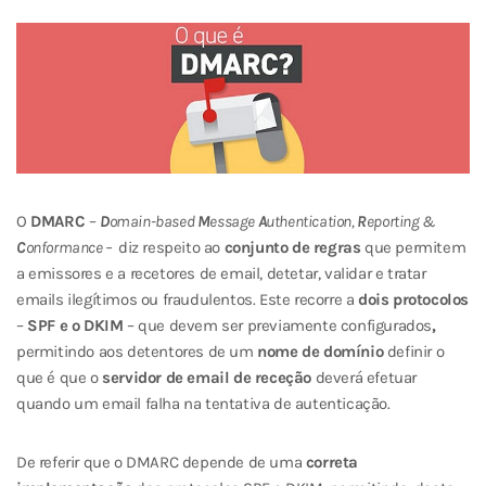
O
DMARC
–
D
omain-based
M
essage
A
uthentication,
R
eporting &
C
onformance –
diz respeito ao
conjunto de regras
que permitem
a emissores e a recetores de email, detetar, validar e tratar
emails ilegítimos ou fraudulentos. Este recorre a
dois protocolos
–
SPF e o DKIM
– que devem ser previamente configurados
,
permitindo aos detentores de um
nome de domínio
definir o
que é que o
servidor de email de receção
deverá efetuar
quando um email falha na tentativa de autenticação.
De referir que o DMARC depende de uma
correta