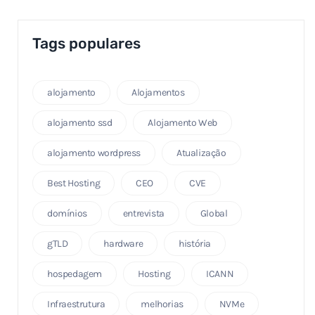
Tags populares
alojamento
Alojamentos
alojamento ssd
Alojamento Web
alojamento wordpress
Atualização
Best Hosting
CEO
CVE
domínios
entrevista
Global
gTLD
hardware
história
hospedagem
Hosting
ICANN
Infraestrutura
melhorias
NVMe