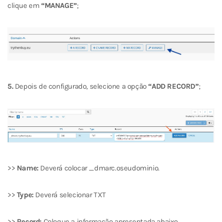
clique em
“MANAGE”
;
5.
Depois de configurado, selecione a opção
“ADD RECORD”
;
>>
Name:
Deverá colocar _dmarc.oseudominio.
>>
Type:
Deverá selecionar TXT
>>
Record:
Coloque a informação apresentada abaixo