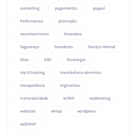
overselling
pagamentos
paypal
Performance
promoção
reconhecimento
Revendas
Segurança
Servidores
Serviço Internet
Sites
SSD
Tecnologia
top 10 hosting
transferência domínios
transparência
trignosfera
Vulnerabilidade
WDRP
webhosting
websites
whtop
wordpress
wp2shell