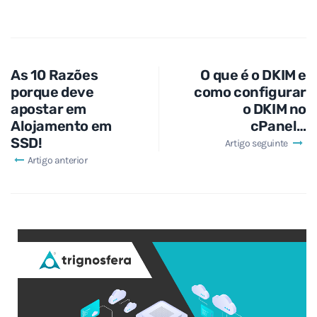
As 10 Razões
O que é o DKIM e
porque deve
como configurar
apostar em
o DKIM no
Alojamento em
cPanel…
SSD!
Artigo seguinte
Artigo anterior