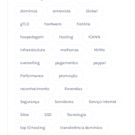
domínios
entrevista
Global
gTLD
hardware
história
hospedagem
Hosting
ICANN
Infraestrutura
melhorias
NVMe
overselling
pagamentos
paypal
Performance
promoção
reconhecimento
Revendas
Segurança
Servidores
Serviço Internet
Sites
SSD
Tecnologia
top 10 hosting
transferência domínios